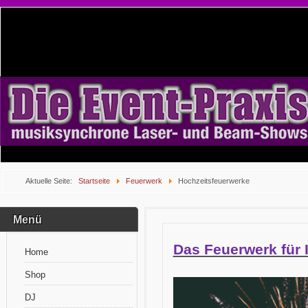
Aktuelle Seite:
Startseite
Feuerwerk
Hochzeitsfeuerwerke
Menü
Das Feuerwerk für I
Home
Shop
DJ